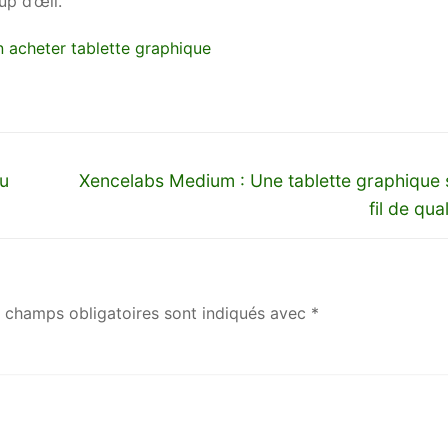
up d’œil.
Next
du
Xencelabs Medium : Une tablette graphique 
post:
fil de qual
 champs obligatoires sont indiqués avec
*