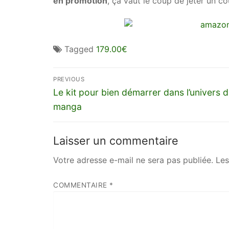
en promotion
, ça vaut le coup de jeter un co
Tagged
179.00€
Navigation
PREVIOUS
de
Previous
Le kit pour bien démarrer dans l’univers 
post:
manga
l’article
Laisser un commentaire
Votre adresse e-mail ne sera pas publiée.
Les
COMMENTAIRE
*