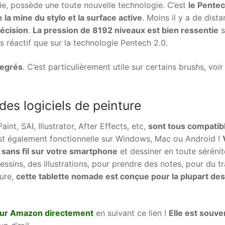
terie, possède une toute nouvelle technologie. C’est
le Pente
 la mine du stylo et la surface active
. Moins il y a de dista
récision
.
La pression de 8192 niveaux est bien ressentie
s
s réactif que sur la technologie Pentech 2.0.
degrés
. C’est particulièrement utile sur certains brushs, voir
des logiciels de peinture
nt, SAI, Illustrator, After Effects, etc,
sont tous compatib
 est également fonctionnelle sur Windows, Mac ou Android !
 sans fil sur votre smartphone
et dessiner en toute sérénit
ssins, des illustrations, pour prendre des notes, pour du tr
ture,
cette tablette nomade est conçue pour la plupart des
sur Amazon directement
en suivant ce lien !
Elle est souve