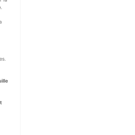
e.
a
es.
ille
t