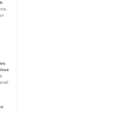
ch
nce,
ur
les
Vous
é.
avail
nt