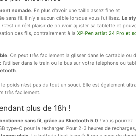
ement nomade
. En plus d’avoir une taille assez fine et
e sans fil. Il n’y a aucun câble lorsque vous l’utilisez.
Le sty
. C’est un réel plaisir de pouvoir ajuster sa tablette et pouvo
sation des fils, contrairement à la
XP-Pen artist 24 Pro et s
able
. On peut très facilement la glisser dans le cartable ou 
 l’utiliser dans le train ou le bus sur votre téléphone ou tab
uetooth
.
 le poids n’est pas du tout un souci. Elle est également ultr
rs très facilement.
endant plus de 18h !
onctionne sans fil, grâce au Bluetooth 5.0
! Vous pourrez
B type-C pour la recharger. Pour 2-3 heures de recharges,
 temps plein
. La batterie tient jusqu’à 6 mois avec de devoi