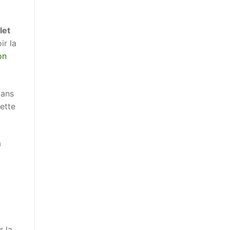
let
ir la
on
dans
lette
a
r la