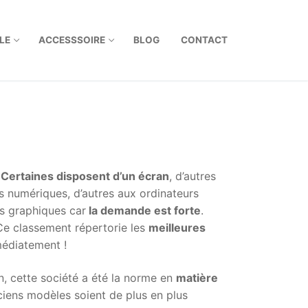
LE
ACCESSSOIRE
BLOG
CONTACT
.
Certaines disposent d’un écran
, d’autres
es numériques, d’autres aux ordinateurs
es graphiques car
la demande est forte
.
Ce classement répertorie les
meilleures
médiatement !
n, cette société a été la norme en
matière
ciens modèles soient de plus en plus