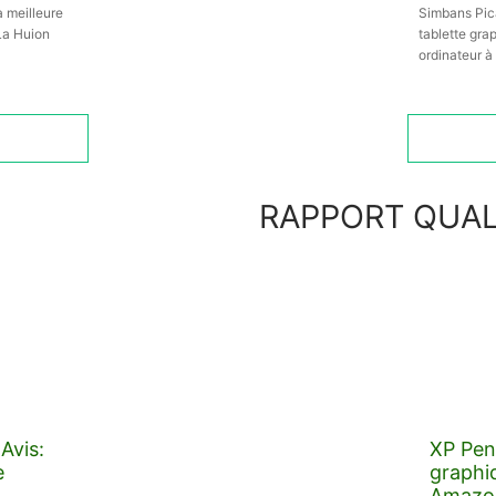
a meilleure
Simbans Pic
 La Huion
tablette gr
ordinateur à
RAPPORT QUAL
Avis:
XP Pen 
e
graphiq
Amazo