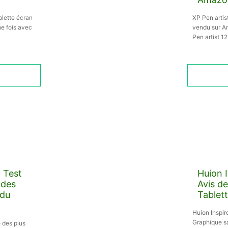
blette écran
XP Pen artist
ne fois avec
vendu sur A
Pen artist 12
 Test
Huion I
ndes
Avis d
 du
Tablett
Huion Inspir
Graphique sa
 des plus