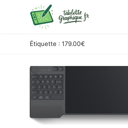
Aller
au
contenu
Étiquette :
179.00€