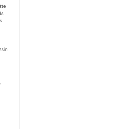
tte
ds
s
ssin
e