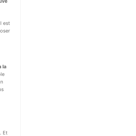
ouve
Il est
poser
 la
ble
on
bs
. Et