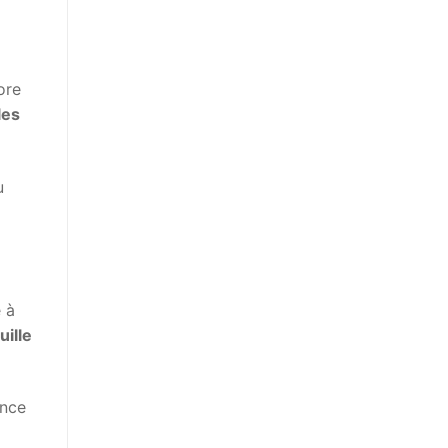
ore
les
u
e à
uille
ence