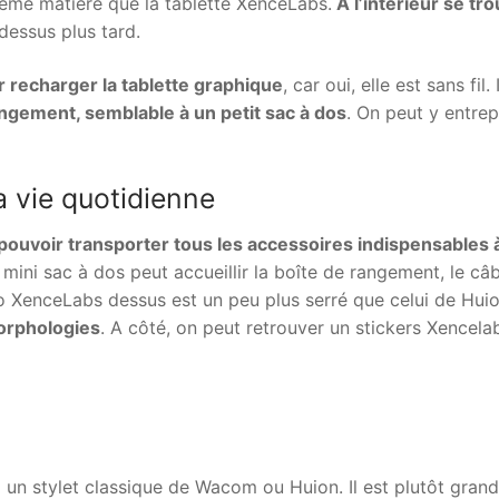
même matière que la tablette XenceLabs.
A l’intérieur se tr
dessus plus tard.
ur recharger la tablette graphique
, car oui, elle est sans fil. 
gement, semblable à un petit sac à dos
. On peut y entre
a vie quotidienne
pouvoir transporter tous les accessoires indispensables à
le mini sac à dos peut accueillir la boîte de rangement, le câ
go XenceLabs dessus est un peu plus serré que celui de Hui
orphologies
. A côté, on peut retrouver un stickers Xencela
à un stylet classique de Wacom ou Huion. Il est plutôt grand