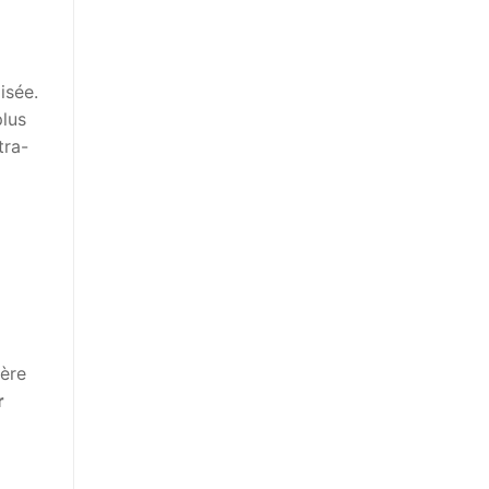
isée.
plus
tra-
ière
r