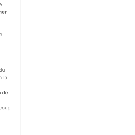
e
ner
n
 du
à la
n de
ucoup