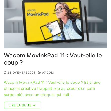
Wacom MovinkPad 11 : Vaut-elle le
coup ?
2 NOVEMBRE 2025
WACOM
Wacom MovinkPad 11 : Vaut-elle le coup ? Et si une
étincelle créative frappait pile au cœur d’un café
surpeuplé, avec un croquis qui naît…
LIRE LA SUITE →