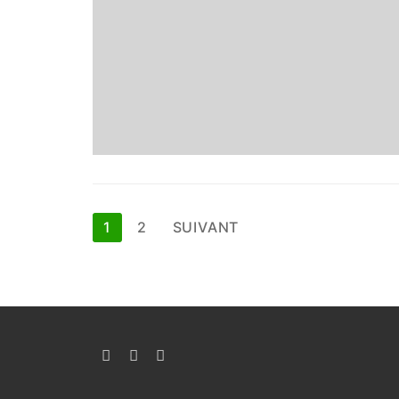
Pagination
1
2
SUIVANT
des
publications