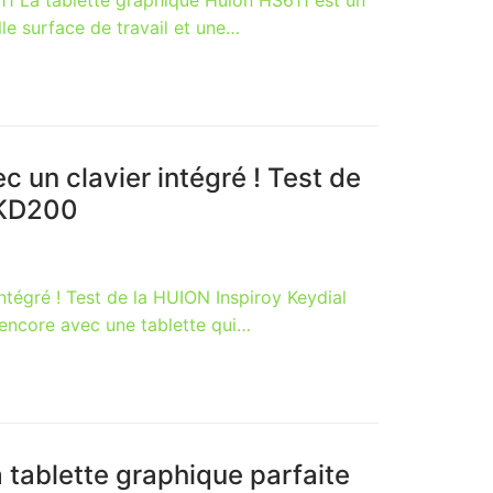
11 La tablette graphique Huion HS611 est un
lle surface de travail et une…
c un clavier intégré ! Test de
 KD200
ntégré ! Test de la HUION Inspiroy Keydial
ncore avec une tablette qui…
tablette graphique parfaite