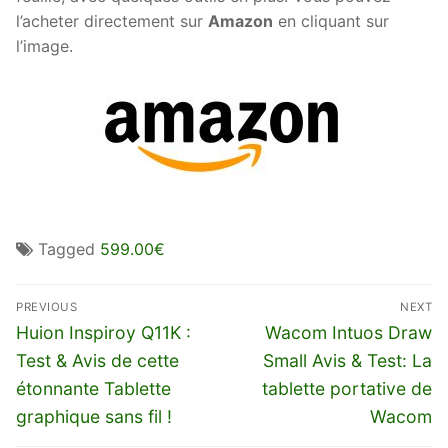
l’acheter directement sur
Amazon
en cliquant sur
l’image.
Tagged
599.00€
Navigation
PREVIOUS
NEXT
de
Previous
Next
Huion Inspiroy Q11K :
Wacom Intuos Draw
l’article
post:
post:
Test & Avis de cette
Small Avis & Test: La
étonnante Tablette
tablette portative de
graphique sans fil !
Wacom