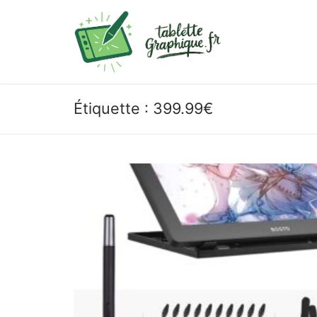
Aller
au
contenu
Étiquette :
399.99€