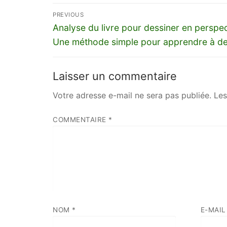
Navigation
PREVIOUS
de
Previous
Analyse du livre pour dessiner en perspec
post:
Une méthode simple pour apprendre à de
l’article
Laisser un commentaire
Votre adresse e-mail ne sera pas publiée.
Les
COMMENTAIRE
*
NOM
*
E-MAI