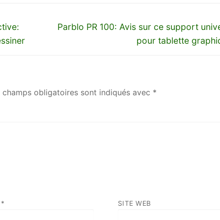
Next
tive:
Parblo PR 100: Avis sur ce support univ
post:
ssiner
pour tablette graph
 champs obligatoires sont indiqués avec
*
L
*
SITE WEB