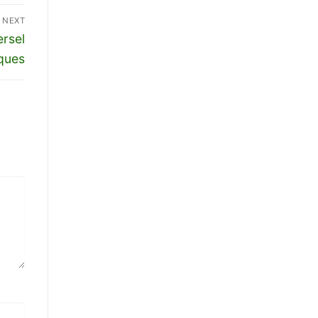
NEXT
ersel
iques