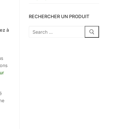
RECHERCHER UN PRODUIT
Rechercher
ez à
:
us
ions
ur
é
me