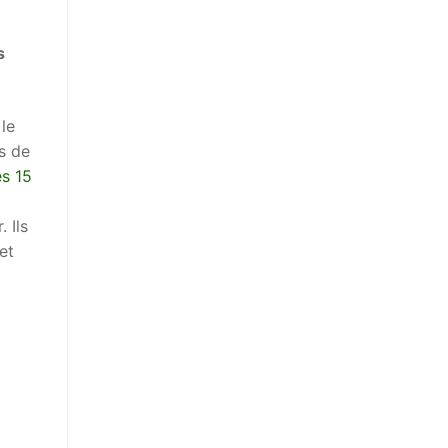
s
 le
s de
es 15
 Ils
 et