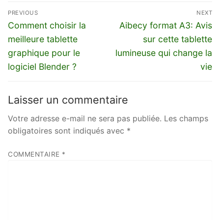
Navigation
PREVIOUS
NEXT
de
Previous
Next
Comment choisir la
Aibecy format A3: Avis
l’article
post:
post:
meilleure tablette
sur cette tablette
graphique pour le
lumineuse qui change la
logiciel Blender ?
vie
Laisser un commentaire
Votre adresse e-mail ne sera pas publiée.
Les champs
obligatoires sont indiqués avec
*
COMMENTAIRE
*