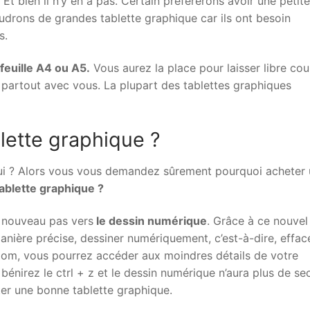
Et bien il n’y en a pas. Certain préférerons avoir une petite
oudrons de grandes tablette graphique car ils ont besoin
s.
feuille A4 ou A5.
Vous aurez la place pour laisser libre cou
 partout avec vous. La plupart des tablettes graphiques
lette graphique ?
i ? Alors vous vous demandez sûrement pourquoi acheter
ablette graphique ?
n nouveau pas vers
le dessin numérique
. Grâce à ce nouvel
nière précise, dessiner numériquement, c’est-à-dire, efface
om, vous pourrez accéder aux moindres détails de votre
 bénirez le ctrl + z et le dessin numérique n’aura plus de se
er une bonne tablette graphique.