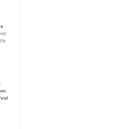
us
vez
tte
s
on
’est