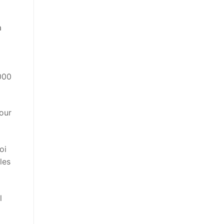
a
000
our
oi
les
l