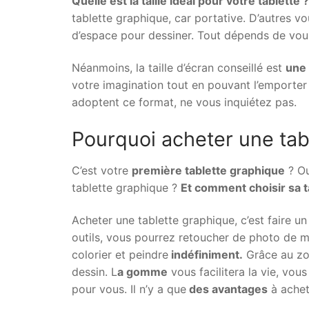
Quelle est la taille idéal pour votre tablette ?
tablette graphique, car portative. D’autres v
d’espace pour dessiner. Tout dépends de vou
Néanmoins, la taille d’écran conseillé est
une 
votre imagination tout en pouvant l’emporter
adoptent ce format, ne vous inquiétez pas.
Pourquoi acheter une tab
C’est votre
première tablette graphique
? Ou
tablette graphique ?
Et comment choisir sa t
Acheter une tablette graphique, c’est faire u
outils, vous pourrez retoucher de photo de ma
colorier et peindre
indéfiniment.
Grâce au zo
dessin. L
a gomme
vous facilitera la vie, vous
pour vous. Il n’y a que
des avantages
à achet