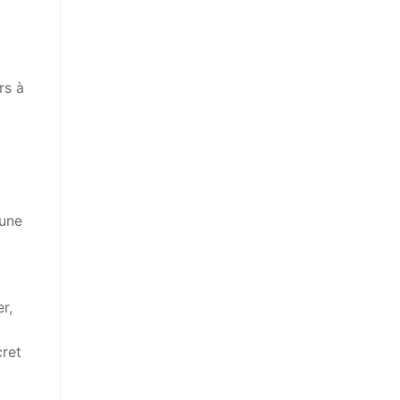
rs à
 une
r,
cret