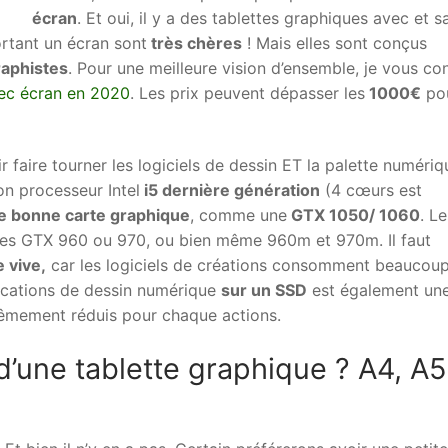
écran
. Et oui, il y a des tablettes graphiques avec et s
rtant un écran sont
très chères
! Mais elles sont conçus
raphistes
. Pour une meilleure vision d’ensemble, je vous con
vec écran en 2020
. Les prix peuvent dépasser les
1000€
po
 faire tourner les logiciels de dessin ET la palette numériqu
on processeur Intel
i5 dernière génération
(4 cœurs est
e bonne carte graphique
, comme une
GTX 1050/ 1060
. Le
les GTX 960 ou 970, ou bien même 960m et 970m. Il faut
 vive,
car les logiciels de créations consomment beaucoup
lications de dessin numérique
sur un SSD
est également un
rêmement réduis pour chaque actions.
e d’une tablette graphique ? A4, A5