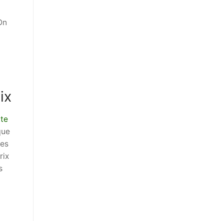
On
ix
tte
que
ues
rix
s