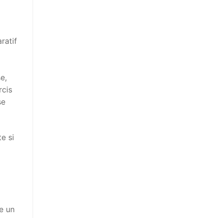
e,
rcis
se
te si
ue un