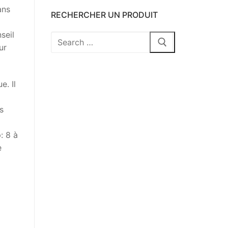
ans
RECHERCHER UN PRODUIT
seil
Rechercher
ur
:
e. Il
s
: 8 à
e