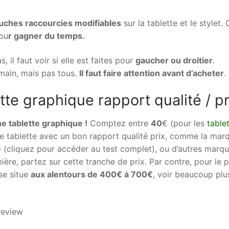
uches raccourcies modifiables
sur la tablette et le stylet. 
ou
r gagner du temps.
 il faut voir si elle est faites pour
gaucher ou droitier
.
main, mais pas tous.
Il faut faire attention avant d’acheter
.
tte graphique rapport qualité / pr
ne tablette graphique !
Comptez entre
40
€ (pour les
table
e tablette avec un bon rapport qualité prix, comme la mar
o
(cliquez pour accéder au test complet), ou d’autres marq
re, partez sur cette tranche de prix. Par contre, pour le p
 se situe
aux alentours de 400€ à 700€
, voir beaucoup plu