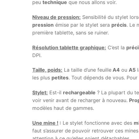
peu
technique
que nous allons voir.
Niveau de pression:
Sensibilité du stylet lors
pression
émise par le stylet sera
précis
. Le 
première tablette, sans se ruiner.
Résolution tablette graphique:
C’est la
préci
DPI.
Taille, poids:
La taille d’une feuille
A4
ou
A5
l
les plus
petites
. Tout dépends de vous. Pour 
Stylet:
Est-il
rechargeable
? La plupart du te
voir venir avant de recharger à nouveau.
Prop
modèles haut de gammes.
Une mine !
:
Le stylet fonctionne avec des
m
faut s’assurer de pouvoir retrouver ces mines s
attention à ce qu’elles soient détachables.