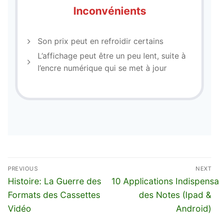
Inconvénients
Son prix peut en refroidir certains
L’affichage peut être un peu lent, suite à
l’encre numérique qui se met à jour
Navigation
PREVIOUS
NEXT
de
Previous
Next
Histoire: La Guerre des
10 Applications Indispens
l’article
post:
post:
Formats des Cassettes
des Notes (Ipad &
Vidéo
Android)