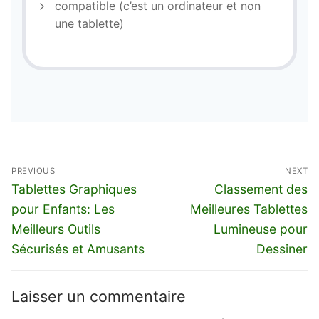
compatible (c’est un ordinateur et non
une tablette)
Navigation
PREVIOUS
NEXT
de
Previous
Next
Tablettes Graphiques
Classement des
l’article
post:
post:
pour Enfants: Les
Meilleures Tablettes
Meilleurs Outils
Lumineuse pour
Sécurisés et Amusants
Dessiner
Laisser un commentaire