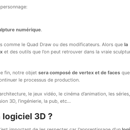
 personnage:
ulpture numérique
.
ions comme le Quad Draw ou des modificateurs. Alors que
la
ux
et des outils que l’on peut retrouver dans la vraie sculptu
e fin, notre objet
sera composé de vertex et de faces
que 
ontinuer le processus de production.
rchitecture, le jeux vidéo, le cinéma d’animation, les séries,
ion 3D, l’ingénierie, la pub, etc…
logiciel 3D ?
’est important de les respecter car l’apprentissage d’un
logi