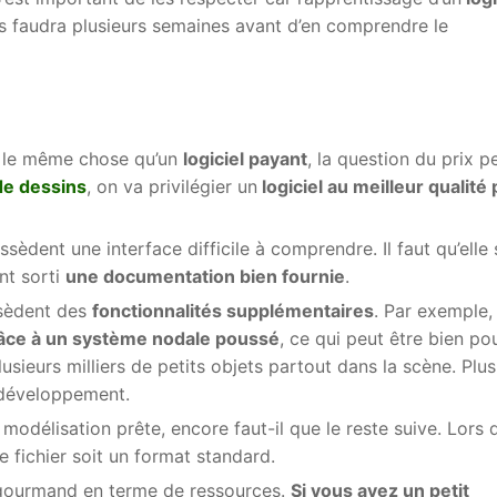
ous faudra plusieurs semaines avant d’en comprendre le
t le même chose qu’un
logiciel payant
, la question du prix p
 de dessins
, on va privilégier un
logiciel au meilleur qualité 
èdent une interface difficile à comprendre. Il faut qu’elle 
nt sorti
une documentation bien fournie
.
ssèdent des
fonctionnalités supplémentaires
. Par exemple,
râce à un système nodale poussé
, ce qui peut être bien po
lusieurs milliers de petits objets partout dans la scène. Plu
n développement.
 modélisation prête, encore faut-il que le reste suive. Lors 
de fichier soit un format standard.
e gourmand en terme de ressources.
Si vous avez un petit