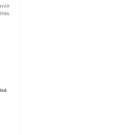
avoir
ités.
lisé