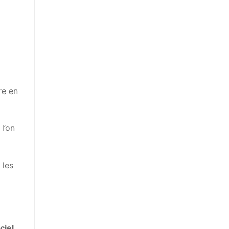
re en
l’on
 les
ciel