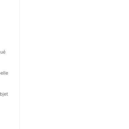
tué
elle
bjet