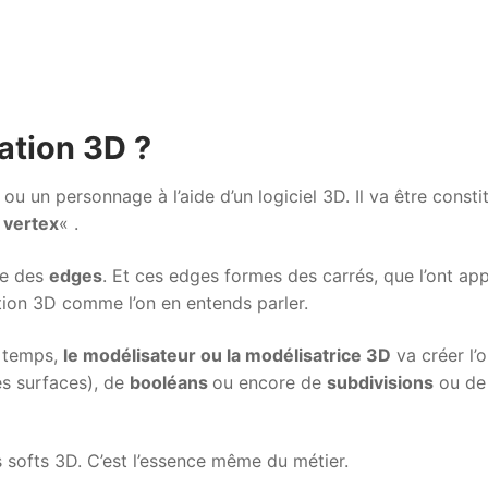
ation 3D ?
ou un personnage à l’aide d’un logiciel 3D. Il va être consti
«
vertex
« .
le des
edges
. Et ces edges formes des carrés, que l’ont app
ation 3D comme l’on en entends parler.
u temps,
le modélisateur ou la modélisatrice 3D
va créer l’o
es surfaces), de
booléans
ou encore de
subdivisions
ou de
 softs 3D. C’est l’essence même du métier.