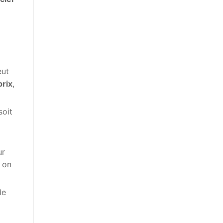
eut
prix
,
soit
ur
s on
de