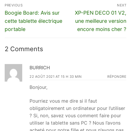
Navigation
PREVIOUS
NEXT
de
Previous
Next
Boogie Board: Avis sur
XP-PEN DECO 01 V2,
l’article
post:
post:
cette tablette électrique
une meilleure version
portable
encore moins cher ?
2 Comments
BURRICH
22 AOÛT 2021 AT 15 H 33 MIN
RÉPONDRE
Bonjour,
Pourriez vous me dire si il faut
obligatoirement un ordinateur pour l’utiliser
? Si, non, savez vous comment faire pour
utiliser la tablette sans PC ? Nous l’avons
acheté pour notre fille et nous n’avons pas