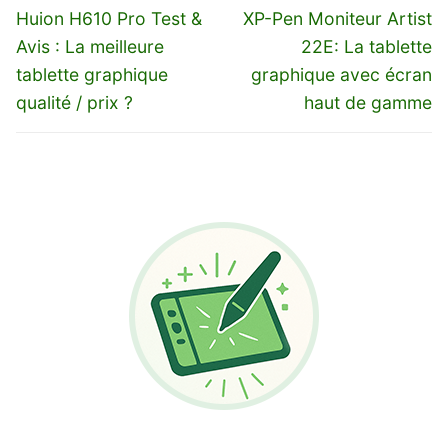
de
Previous
Next
Huion H610 Pro Test &
XP-Pen Moniteur Artist
l’article
post:
post:
Avis : La meilleure
22E: La tablette
tablette graphique
graphique avec écran
qualité / prix ?
haut de gamme