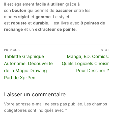
Il est également
facile à utiliser
grâce à
son
bouton
qui permet de
basculer
entre les
modes
stylet
et
gomme
. Le stylet
est
robuste
et
durable
. Il est livré avec
8 pointes de
rechange
et un
extracteur de pointe
.
Navigation
PREVIOUS
NEXT
de
Previous
Next
Tablette Graphique
Manga, BD, Comics:
l’article
post:
post:
Autonome: Découverte
Quels Logiciels Choisir
de la Magic Drawing
Pour Dessiner ?
Pad de Xp-Pen
Laisser un commentaire
Votre adresse e-mail ne sera pas publiée.
Les champs
obligatoires sont indiqués avec
*