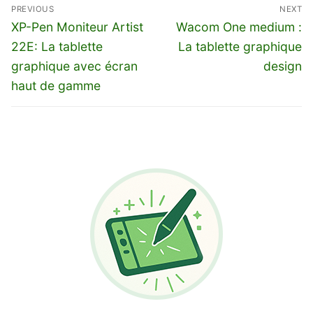
Navigation
PREVIOUS
NEXT
de
Previous
Next
XP-Pen Moniteur Artist
Wacom One medium :
l’article
post:
post:
22E: La tablette
La tablette graphique
graphique avec écran
design
haut de gamme