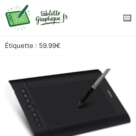
Aller
au
contenu
Étiquette :
59.99€