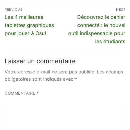
Navigation
PREVIOUS
NEXT
de
Previous
Next
Les 4 meilleures
Découvrez le cahier
l’article
post:
post:
tablettes graphiques
connecté : le nouvel
pour jouer à Osu!
outil indispensable pour
les étudiants
Laisser un commentaire
Votre adresse e-mail ne sera pas publiée.
Les champs
obligatoires sont indiqués avec
*
COMMENTAIRE
*