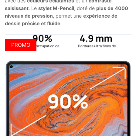
avec des
couleurs éclatantes
et un
contraste
saisissant
. Le
stylet M-Pencil
, doté de
plus de 4000
niveaux de pression
, permet une
expérience de
dessin précise et fluide
.
PROMO