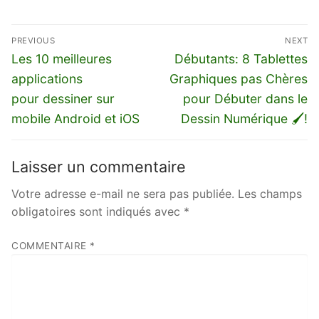
Navigation
PREVIOUS
NEXT
de
Previous
Next
Les 10 meilleures
Débutants: 8 Tablettes
l’article
post:
post:
applications
Graphiques pas Chères
pour dessiner sur
pour Débuter dans le
mobile Android et iOS
Dessin Numérique 🖌️!
Laisser un commentaire
Votre adresse e-mail ne sera pas publiée.
Les champs
obligatoires sont indiqués avec
*
COMMENTAIRE
*