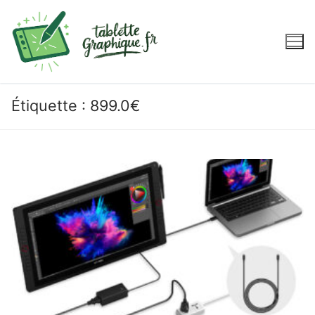
Aller
au
contenu
Étiquette :
899.0€